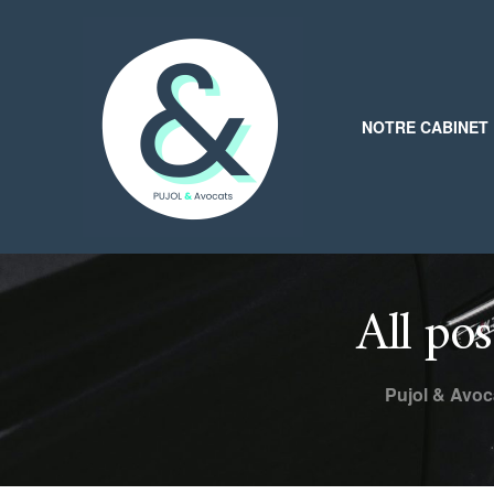
NOTRE CABINET
All po
Pujol & Avoc