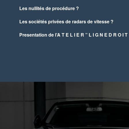
Les nullités de procédure ?
Les sociétés privées de radars de vitesse ?
Presentation de l’A T E L I E R ” L I G N E D R O I T