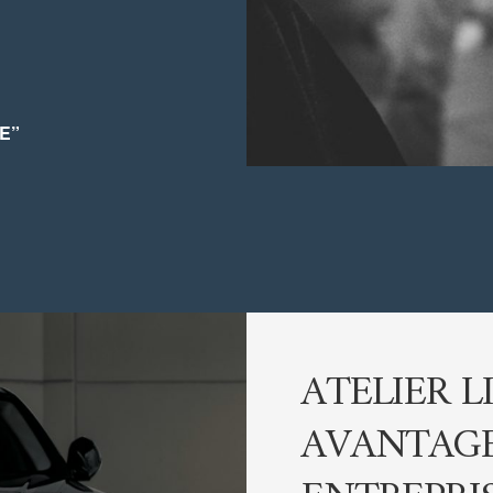
 E”
ATELIER L
AVANTAGE