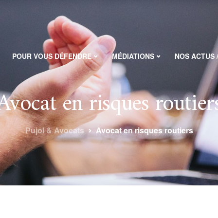
POUR VOUS DÉFENDRE
MÉDIATIONS
NOS ACTUS 
Avocat en risques routier
Pujol & Avocats
Avocat en risques routiers