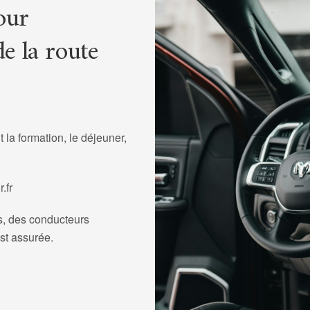
our
de la route
t la formation, le déjeuner,
.fr
)s, des conducteurs
est assurée.