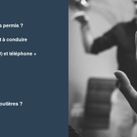
s permis ?
it à conduire
) et téléphone +
routières ?