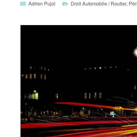
Adrien Pujol
Droit Automobile / Routier
,
Pén