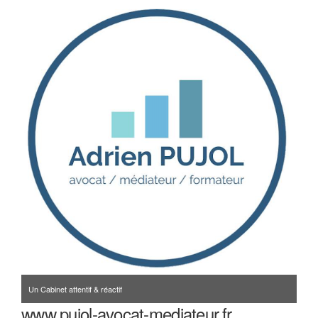
Un Cabinet attentif & réactif
www.pujol-avocat-mediateur.fr