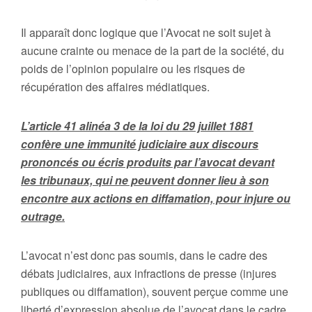
Il apparaît donc logique que l’Avocat ne soit sujet à
aucune crainte ou menace de la part de la société, du
poids de l’opinion populaire ou les risques de
récupération des affaires médiatiques.
L’article 41 alinéa 3 de la loi du 29 juillet 1881
confère une immunité judiciaire aux discours
prononcés ou écris produits par l’avocat devant
les tribunaux, qui ne peuvent donner lieu à son
encontre aux actions en diffamation, pour injure ou
outrage.
L’avocat n’est donc pas soumis, dans le cadre des
débats judiciaires, aux infractions de presse (injures
publiques ou diffamation), souvent perçue comme une
liberté d’expression absolue de l’avocat dans le cadre